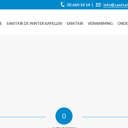
03 660 14 14 |
info@sanitai
E
SANITAIR DE WINTER KAPELLEN
SANITAIR
VERWARMING
ONDE
0