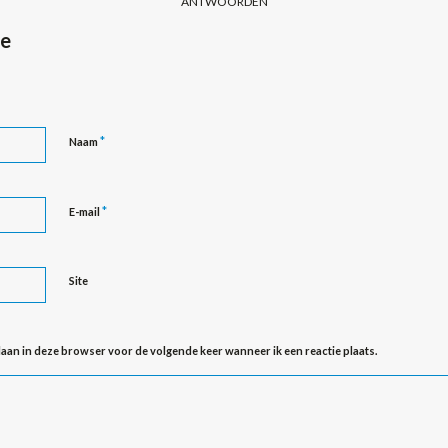
ANTWOORDEN
ie
*
Naam
*
E-mail
Site
slaan in deze browser voor de volgende keer wanneer ik een reactie plaats.