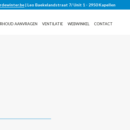
rdewinter.be
| Leo Baekelandstraat 7/ Unit 1 - 2950 Kapellen
RHOUD AANVRAGEN
VENTILATIE
WEBWINKEL
CONTACT