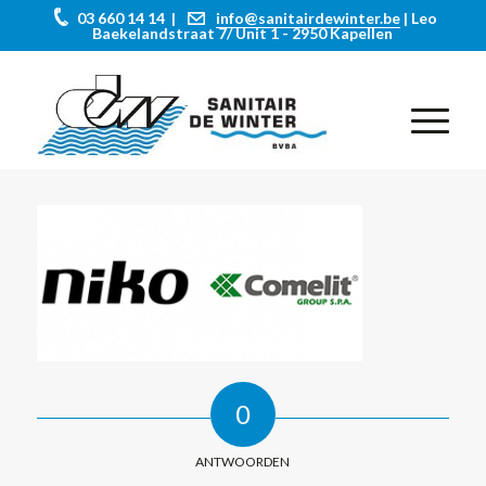
03 660 14 14 |
info@sanitairdewinter.be
| Leo
Baekelandstraat 7/ Unit 1 - 2950 Kapellen
0
ANTWOORDEN