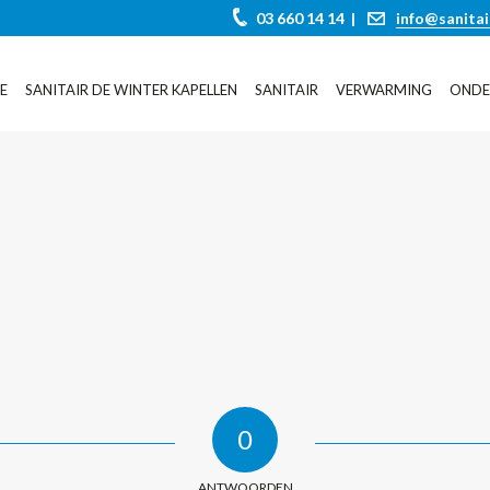
03 660 14 14 |
info@sanitai
E
SANITAIR DE WINTER KAPELLEN
SANITAIR
VERWARMING
ONDE
0
ANTWOORDEN