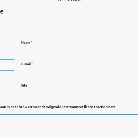
ie
*
Naam
*
E-mail
Site
slaan in deze browser voor de volgende keer wanneer ik een reactie plaats.