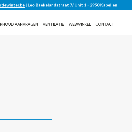
rdewinter.be
| Leo Baekelandstraat 7/ Unit 1 - 2950 Kapellen
RHOUD AANVRAGEN
VENTILATIE
WEBWINKEL
CONTACT