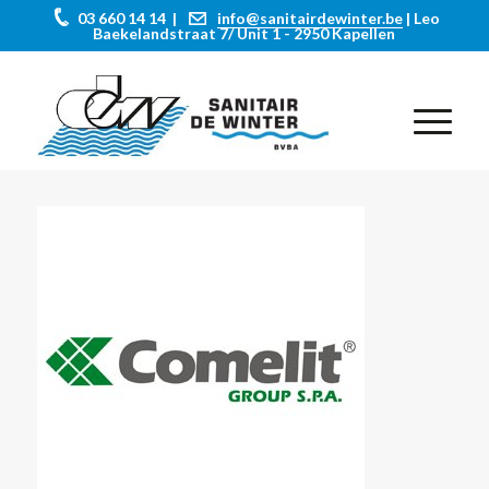
03 660 14 14 |
info@sanitairdewinter.be
| Leo
Baekelandstraat 7/ Unit 1 - 2950 Kapellen