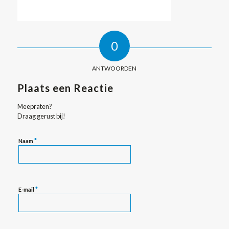
0
ANTWOORDEN
Plaats een Reactie
Meepraten?
Draag gerust bij!
*
Naam
*
E-mail