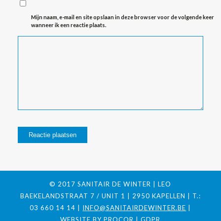
Mijn naam, e-mail en site opslaan in deze browser voor de volgende keer
wanneer ik een reactie plaats.
© 2017 SANITAIR DE WINTER | LEO
BAEKELANDSTRAAT 7 / UNIT 1 | 2950 KAPELLEN | T.:
03 660 14 14 |
INFO@SANITAIRDEWINTER.BE
|
WEBSITE BY
PROCOR
|
GDPR