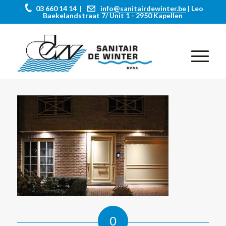
03 660 14 14 |
info@sanitairdewinter.be
| Leo
Baekelandstraat 7/ Unit 1 - 2950 Kapellen
0