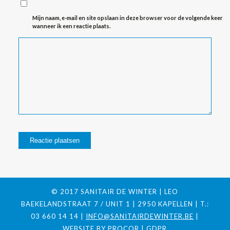
Mijn naam, e-mail en site opslaan in deze browser voor de volgende keer
wanneer ik een reactie plaats.
© 2017 SANITAIR DE WINTER | LEO
BAEKELANDSTRAAT 7 / UNIT 1 | 2950 KAPELLEN | T.:
03 660 14 14 |
INFO@SANITAIRDEWINTER.BE
|
WEBSITE BY
PROCOR
|
GDPR