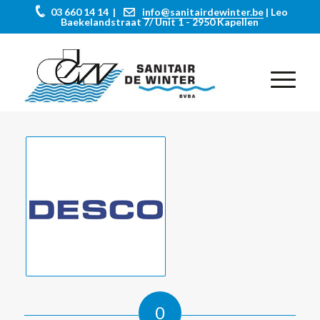
03 660 14 14 |
info@sanitairdewinter.be
| Leo
Baekelandstraat 7/ Unit 1 - 2950 Kapellen
0