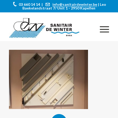
03 660 14 14 |
info@sanitairdewinter.be
| Leo
Baekelandstraat 7/ Unit 1 - 2950 Kapellen