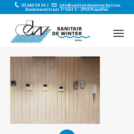
03 660 14 14 |
info@sanitairdewinter.be
| Leo
Baekelandstraat 7/ Unit 1 - 2950 Kapellen