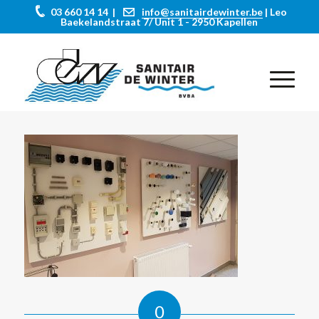
03 660 14 14 |
info@sanitairdewinter.be
| Leo
Baekelandstraat 7/ Unit 1 - 2950 Kapellen
0