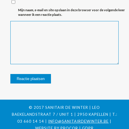
Mijn naam, e-mail en site opslaan in deze browser voor de volgende keer
wanneer ik een reactie plaats.
© 2017 SANITAIR DE WINTER | LEO
BAEKELANDSTRAAT 7 / UNIT 1 | 2950 KAPELLEN | T.:
03 660 14 14 |
INFO@SANITAIRDEWINTER.BE
|
WEBSITE BY
PROCOR
|
GDPR