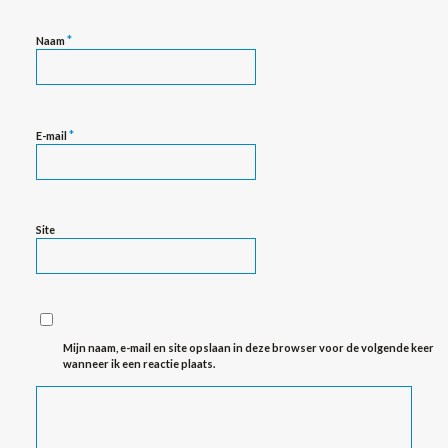
*
Naam
*
E-mail
Site
Mijn naam, e-mail en site opslaan in deze browser voor de volgende keer
wanneer ik een reactie plaats.