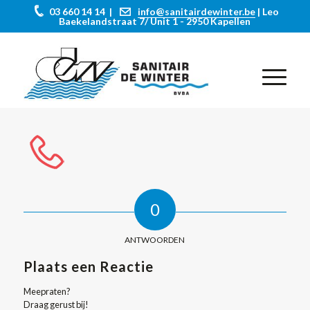
03 660 14 14 |
info@sanitairdewinter.be
| Leo
Baekelandstraat 7/ Unit 1 - 2950 Kapellen
0
ANTWOORDEN
Plaats een Reactie
Meepraten?
Draag gerust bij!